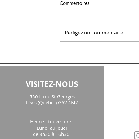
Commentaires
Rédigez un commentaire...
VISITEZ-NOUS
CON
5501, rue St-Georges
maison
Lévis (Québec) G6V 4M7
Téléph
Heures d'ouverture
:
Lundi au jeudi
de 8h30 à 16h30