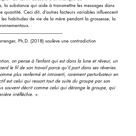
s, la substance qui aide à transmettre les messages dans 
e quantité. Ceci dit, d’autres facteurs variables influencent 
e les habitudes de vie de la mère pendant la grossesse, la 
vironnementaux. 
enger, Ph,D. (2018) soulève une contradiction 
ion, on pense à l’enfant qui est dans la lune et rêveur, un 
erd le fil de son travail parce qu’il part dans ses rêveries. 
comme plus renfermé et introverti, rarement perturbateur en 
ctif est celui qui ressort tout de suite du groupe par son 
 plus souvent décrit comme celui qui dérange le groupe, qui 
ière irréfléchie. ».