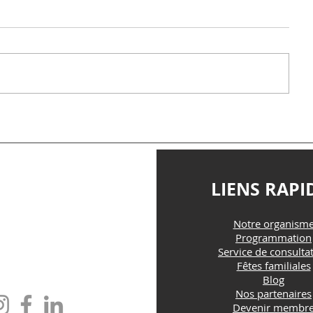
TACTEZ-NOUS
LIENS RAPI
Notre organism
@maisonfamille-rs.org
Programmation
Service de consulta
Fêtes familiales
one : (418) 835-5603
Blog
Nos partenaires
Devenir membr