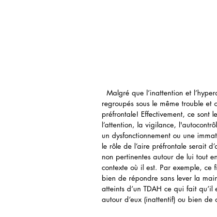
  Malgré que l’inattention et l’hyperactivité soient des concepts très différents, ils sont 
regroupés sous le même trouble et 
préfrontale! Effectivement, ce sont 
l’attention, la vigilance, l'autocontrô
un dysfonctionnement ou une immat
le rôle de l’aire préfrontale serait d’
non pertinentes autour de lui tout 
contexte où il est. Par exemple, ce f
bien de répondre sans lever la main. 
atteints d’un TDAH ce qui fait qu’il
autour d’eux (inattentif) ou bien de 