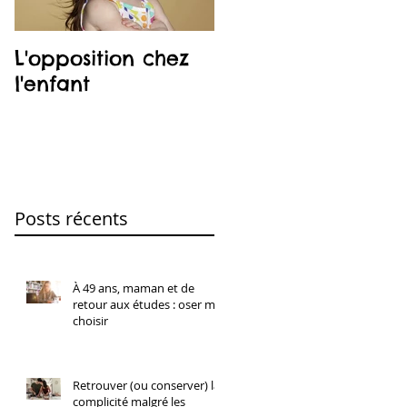
L'opposition chez
Le co-dodo
l'enfant
Posts récents
À 49 ans, maman et de
retour aux études : oser me
choisir
Retrouver (ou conserver) la
complicité malgré les