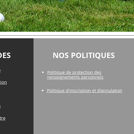
DES
NOS POLITIQUES
e
Politique de protection des
renseignements personnels
tion
Politique d'inscription et d'annulation
e
tre