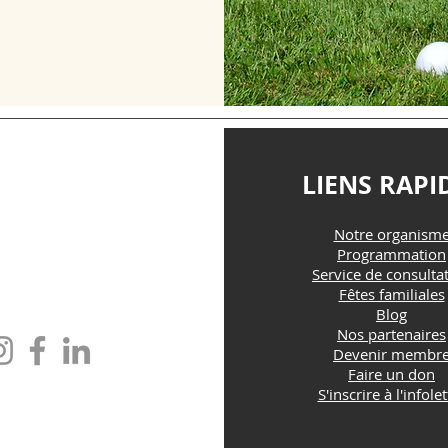
TACTEZ-NOUS
LIENS RAPI
Notre organism
@maisonfamille-rs.org
Programmation
Service de consulta
Fêtes familiales
one : (418) 835-5603
Blog
Nos partenaires
Devenir membr
Faire un don
S'inscrire à l'infolet