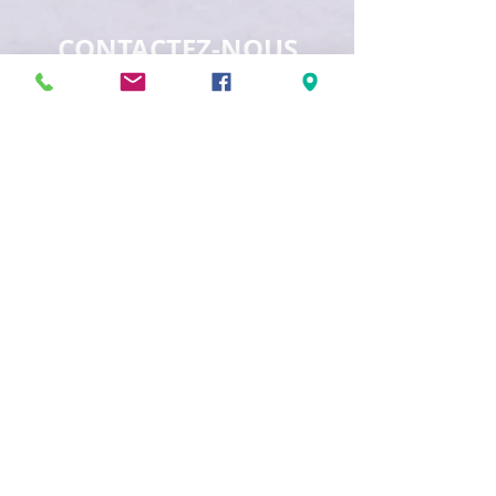
CONTACTEZ-NOUS
maison@maisonfamille-rs.org
Téléphone :
(418) 835-5603
VISITEZ-NOUS
5501, rue St-Georges
Lévis (Québec) G6V 4M7
Heures d'ouverture
:
Lundi au jeudi
de 8h30 à 16h30
Vendredi de 8h30 à 16h00