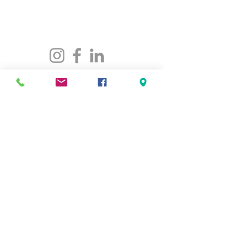
maison@maisonfamille-rs.org
Téléphone :
(418) 835-5603
VISITEZ-NOUS
5501, rue St-Georges
Lévis (Québec) G6V 4M7
Heures d'ouverture
:
Lundi au jeudi
de 8h30 à 16h30
Vendredi de 8h30 à 16h00
LIENS RAPIDES