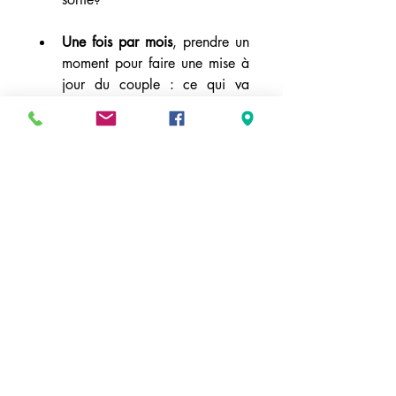
Une fois par mois
, prendre un 
moment pour faire une mise à 
jour du couple : ce qui va 
bien, ce qu’on apprécie, ce 
qui est plus difficile et ce qu’on 
aimerait améliorer, que ce soit 
en lien avec le couple ou 
encore la gestion familiale, 
toujours dans une optique 
d’équipe.
Chaque jour
, trouver quelques 
minutes pour se parler. Même 
5 minutes peuvent faire une 
énorme différence. Ça pourrait 
être avant de partir travailler le 
matin si vos enfants prennent 