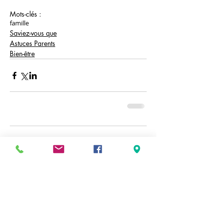
Mots-clés :
famille
Saviez-vous que
Astuces Parents
Bien-être
Commentaires
Rédigez un commentaire...