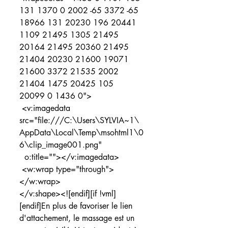
131 1370 0 2002 -65 3372 -65 
18966 131 20230 196 20441 
1109 21495 1305 21495 
20164 21495 20360 21495 
21404 20230 21600 19071 
21600 3372 21535 2002 
21404 1475 20425 105 
20099 0 1436 0">
 <v:imagedata 
src="file:///C:\Users\SYLVIA~1\
AppData\Local\Temp\msohtml1\0
6\clip_image001.png"
  o:title=""></v:imagedata>
 <w:wrap type="through">
</w:wrap>
</v:shape><![endif][if !vml]
[endif]En plus de favoriser le lien 
d'attachement, le massage est un 