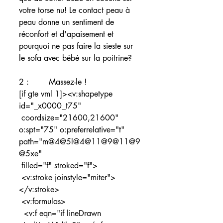
votre torse nu! Le contact peau à 
peau donne un sentiment de 
réconfort et d'apaisement et 
pourquoi ne pas faire la sieste sur 
le sofa avec bébé sur la poitrine?   
2 :        Massez-le ! 
[if gte vml 1]><v:shapetype 
id="_x0000_t75"
 coordsize="21600,21600" 
o:spt="75" o:preferrelative="t" 
path="m@4@5l@4@11@9@11@9
@5xe"
 filled="f" stroked="f">
 <v:stroke joinstyle="miter">
</v:stroke>
 <v:formulas>
  <v:f eqn="if lineDrawn 