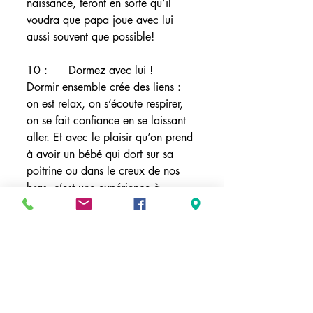
naissance, feront en sorte qu’il 
voudra que papa joue avec lui 
aussi souvent que possible! 
10 :      Dormez avec lui ! 
Dormir ensemble crée des liens : 
on est relax, on s’écoute respirer, 
on se fait confiance en se laissant 
aller. Et avec le plaisir qu’on prend 
à avoir un bébé qui dort sur sa 
poitrine ou dans le creux de nos 
bras, c’est une expérience à 
répéter souvent! 
Source: Naître et grandir
Mots-clés :
père
papa
paternité