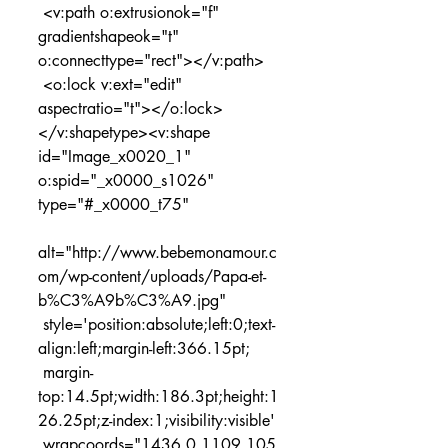
 <v:path o:extrusionok="f" 
gradientshapeok="t" 
o:connecttype="rect"></v:path>
 <o:lock v:ext="edit" 
aspectratio="t"></o:lock>
</v:shapetype><v:shape 
id="Image_x0020_1" 
o:spid="_x0000_s1026" 
type="#_x0000_t75"
alt="http://www.bebemonamour.c
om/wp-content/uploads/Papa-et-
b%C3%A9b%C3%A9.jpg"
 style='position:absolute;left:0;text-
align:left;margin-left:366.15pt;
 margin-
top:14.5pt;width:186.3pt;height:1
26.25pt;z-index:1;visibility:visible'
 wrapcoords="1436 0 1109 105 