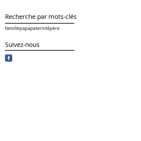
Recherche par mots-clés
famille
papa
paternité
père
Suivez-nous