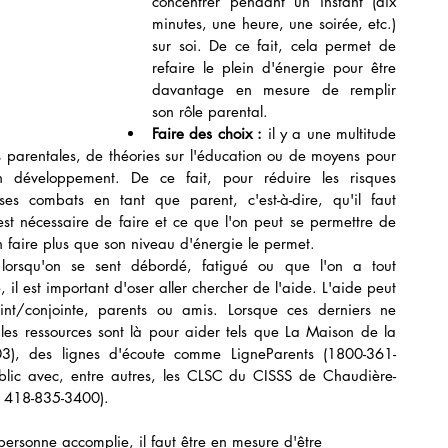
concentrer pendant un instant (dix 
minutes, une heure, une soirée, etc.) 
sur soi. De ce fait, cela permet de 
refaire le plein d'énergie pour être 
davantage en mesure de remplir 
son rôle parental.  
Faire des choix :
 il y a une multitude 
parentales, de théories sur l'éducation ou de moyens pour 
n développement. De ce fait, pour réduire les risques 
 ses combats en tant que parent, c'est-à-dire, qu'il faut 
est nécessaire de faire et ce que l'on peut se permettre de 
n faire plus que son niveau d'énergie le permet.  
lorsqu'on se sent débordé, fatigué ou que l'on a tout 
l est important d'oser aller chercher de l'aide. L'aide peut 
int/conjointe, parents ou amis. Lorsque ces derniers ne 
 les ressources sont là pour aider tels que La Maison de la 
03), des lignes d'écoute comme LigneParents (1800-361-
blic avec, entre autres, les CLSC du CISSS de Chaudière-
 418-835-3400). 
 personne accomplie, il faut être en mesure d'être 