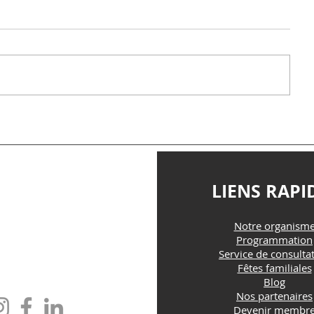
TACTEZ-NOUS
LIENS RAPI
Notre organism
@maisonfamille-rs.org
Programmation
Service de consulta
Fêtes familiales
one : (418) 835-5603
Blog
Nos partenaires
Devenir membr