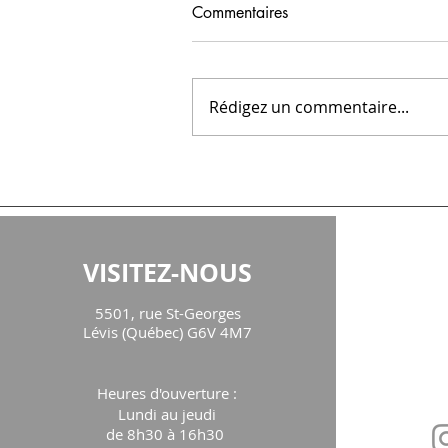
Commentaires
Rédigez un commentaire...
VISITEZ-NOUS
CON
5501, rue St-Georges
maison
Lévis (Québec) G6V 4M7
Téléph
Heures d'ouverture
:
Lundi au jeudi
de 8h30 à 16h30