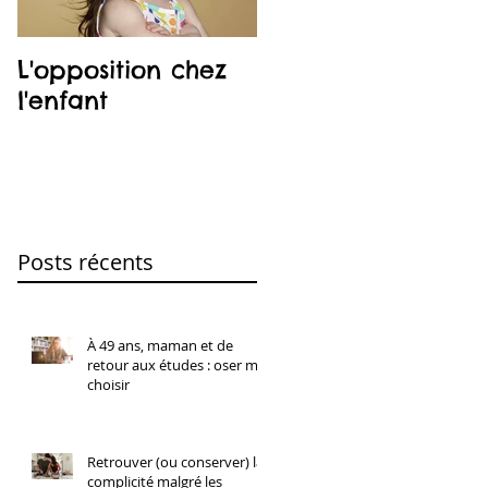
L'opposition chez
Le co-dodo
l'enfant
Posts récents
À 49 ans, maman et de
retour aux études : oser me
choisir
Retrouver (ou conserver) la
complicité malgré les