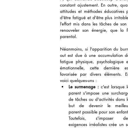
constant ajustement. En outre, qua
attitudes et méthodes éducatives p
d'être fatigué et d'être plus irritab
l’effort mis dans les tâches de so
renouveler son énergie, que la f
parental.
Néanmoins, si l'apparition du burn
out est due à une accumulation de
fatigue physique, psychologique et
émotionnelle, cette dernière est
favorisée par divers éléments. En
voici quelques-uns : 
Le surmenage :
 c'est lorsque le
parent s'impose une surcharge
de tâches ou d'activités dans le
but de devenir le meilleur
parent possible pour son enfant.
Toutefois, s'imposer des
exigences irréalistes crée un 