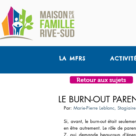
LA MFRS
ACTIVIT
Retour aux sujets
LE BURN-OUT PARE
Par: 
Marie-Pierre Leblanc, Stagiaire
Si, avant, le burn-out était seulem
en être autrement. Le rôle de parent
7, qui demande beaucoup d'énergie