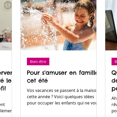
Bien-être
B
rver)
Pour s'amuser en famille
Q
é les
cet été
d
fi!
p
Vos vacances se passent à la maison
m
cette année ? Voici quelques idées
Ah
pour occuper les enfants qui ne vous
ent
rê
coûteront pas une fortune....
ellement
po