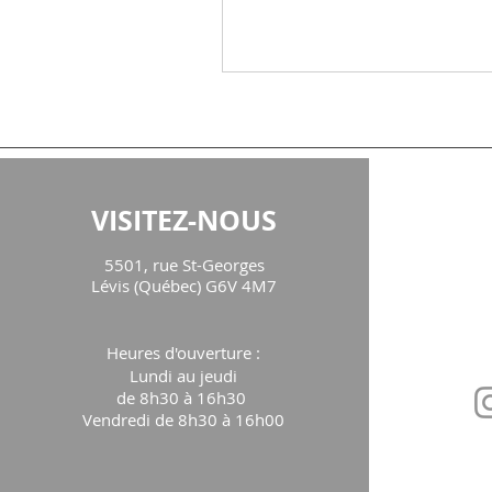
une place centrale dans notr
Notre rôle change. Nos prior
aussi. La charge mentale qui
sans arrêt, les routines, le qu
le travail, les finances… La p
d’être un bon parent, un bon
partenaire, un bon employé, un bon
ami... La société qui nous fait
coupables dès qu’on met en p
VISITEZ-NOUS
CON
autre chose que nos enfants.
de mal faire, de «bri
5501, rue St-Georges
maison
Lévis (Québec) G6V 4M7
Téléph
Heures d'ouverture
:
Lundi au jeudi
de 8h30 à 16h30
Vendredi de 8h30 à 16h00