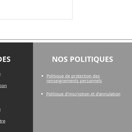
uvent touchée en cours d’année...
DES
NOS POLITIQUES
e
Politique de protection des
renseignements personnels
tion
Politique d'inscription et d'annulation
e
tre