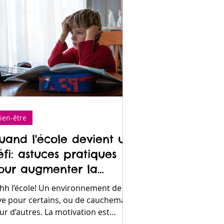
ien-être
uand l'école devient un
éfi: astuces pratiques
our augmenter la
otivation
hh l’école! Un environnement de
ve pour certains, ou de cauchemars
ur d’autres. La motivation est