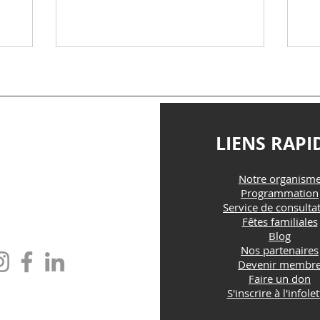
e univers.
so
ités
 tourne
otidien,
ression
 sentir
riorité
TACTEZ-NOUS
LIENS RAPI
 La peur
Notre organism
@maisonfamille-rs.org
Programmation
Service de consulta
Fêtes familiales
one : (418) 835-5603
Blog
Nos partenaires
Devenir membr
Faire un don
S'inscrire à l'infolet