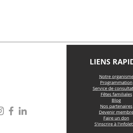
TACTEZ-NOUS
LIENS RAPI
Notre organism
@maisonfamille-rs.org
Programmation
Service de consulta
Fêtes familiales
one : (418) 835-5603
Blog
Nos partenaires
Devenir membr
Faire un don
S'inscrire à l'infolet