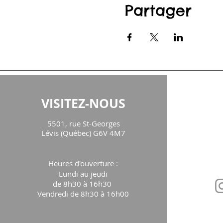
Partager
VISITEZ-NOUS
CON
5501, rue St-Georges
maison
Lévis (Québec) G6V 4M7
Téléph
Heures d'ouverture
:
Lundi au jeudi
de 8h30 à 16h30
Vendredi de 8h30 à 16h00