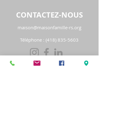
CONTACTEZ-NOUS
maison@maisonfamille-rs.org
Téléphone :
(418) 835-5603
VISITEZ-NOUS
5501, rue St-Georges
Lévis (Québec) G6V 4M7
Heures d'ouverture
:
Lundi au jeudi
de 8h30 à 16h30
Vendredi de 8h30 à 16h00