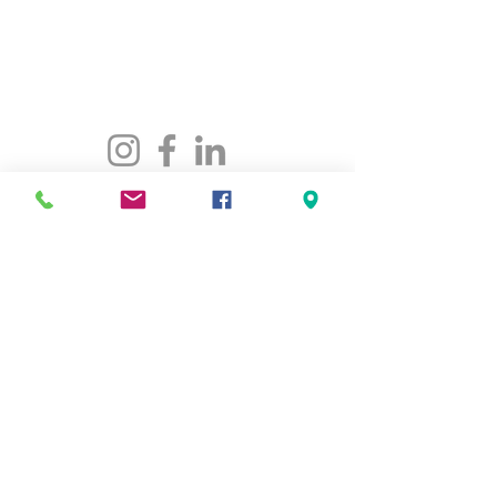
CONTACTEZ-NOUS
maison@maisonfamille-rs.org
Téléphone :
(418) 835-5603
VISITEZ-NOUS
5501, rue St-Georges
Lévis (Québec) G6V 4M7
Heures d'ouverture
:
Lundi au jeudi
de 8h30 à 16h30
Vendredi de 8h30 à 16h00
LIENS RAPIDES