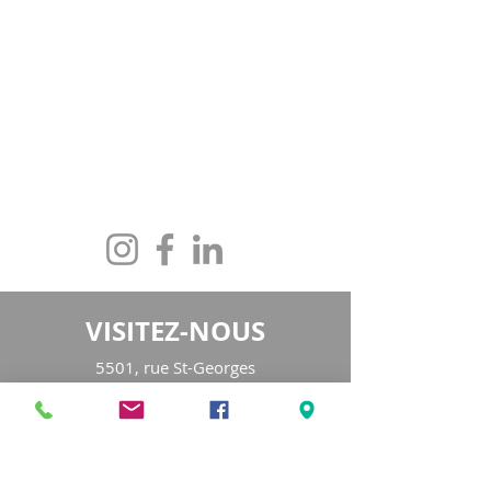
CONTACTEZ-NOUS
maison@maisonfamille-rs.org
Téléphone :
(418) 835-5603
VISITEZ-NOUS
5501, rue St-Georges
Lévis (Québec) G6V 4M7
Heures d'ouverture
:
Lundi au jeudi
de 8h30 à 16h30
Vendredi de 8h30 à 16h00