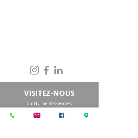
CONTACTEZ-NOUS
maison@maisonfamille-rs.org
Téléphone :
(418) 835-5603
VISITEZ-NOUS
5501, rue St-Georges
Lévis (Québec) G6V 4M7
Heures d'ouverture
:
Lundi au jeudi
de 8h30 à 16h30
Vendredi de 8h30 à 16h00