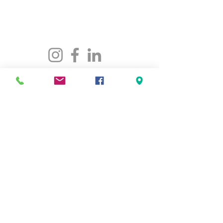
maison@maisonfamille-rs.org
Téléphone :
(418) 835-5603
VISITEZ-NOUS
5501, rue St-Georges
Lévis (Québec) G6V 4M7
Heures d'ouverture
:
Lundi au jeudi
de 8h30 à 16h30
Vendredi de 8h30 à 16h00
LIENS RAPIDES