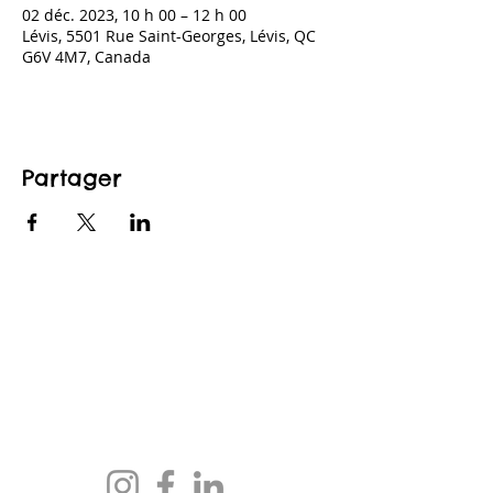
02 déc. 2023, 10 h 00 – 12 h 00
Lévis, 5501 Rue Saint-Georges, Lévis, QC
G6V 4M7, Canada
Partager
CONTACTEZ-NOUS
maison@maisonfamille-rs.org
Téléphone :
(418) 835-5603