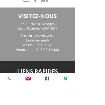
VISITEZ-NOUS
5501, rue St-Georges
Lévis (Québec) G6V 4M7
Heures d'ouverture
:
Lundi au jeudi
de 8h30 à 16h30
Vendredi de 8h30 à 16h00
LIENS RAPIDES
Notre organisme
Programmation
Service de consultation
Fêtes familiales
Blog
Nos partenaires