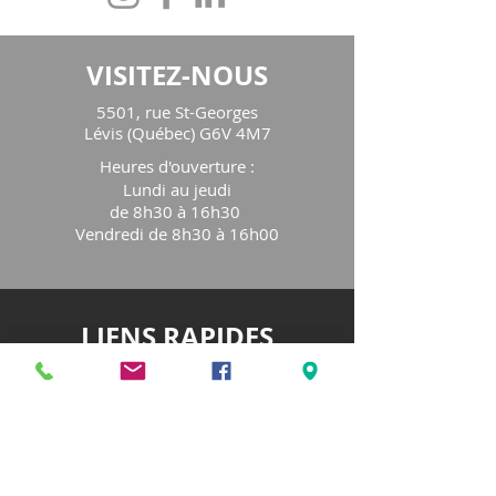
VISITEZ-NOUS
5501, rue St-Georges
Lévis (Québec) G6V 4M7
Heures d'ouverture
:
Lundi au jeudi
de 8h30 à 16h30
Vendredi de 8h30 à 16h00
LIENS RAPIDES
Notre organisme
Programmation
Service de consultation
Fêtes familiales
Blog
Nos partenaires