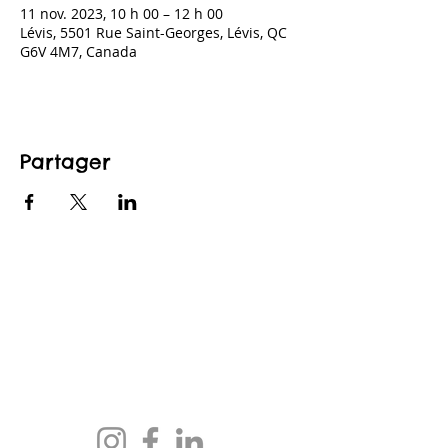
11 nov. 2023, 10 h 00 – 12 h 00
Lévis, 5501 Rue Saint-Georges, Lévis, QC
G6V 4M7, Canada
Partager
CONTACTEZ-NOUS
maison@maisonfamille-rs.org
Téléphone :
(418) 835-5603