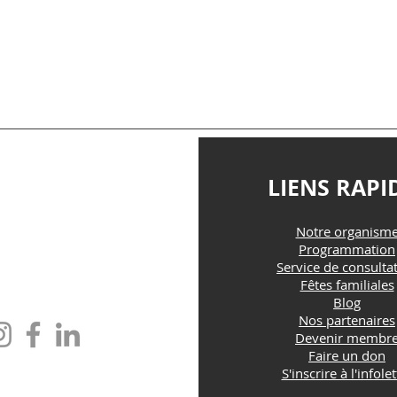
TACTEZ-NOUS
LIENS RAPI
Notre organism
@maisonfamille-rs.org
Programmation
Service de consulta
Fêtes familiales
one : (418) 835-5603
Blog
Nos partenaires
Devenir membr
Faire un don
S'inscrire à l'infolet