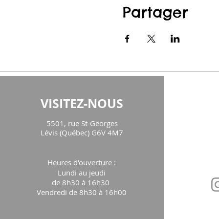
Partager
VISITEZ-NOUS
CON
5501, rue St-Georges
maison
Lévis (Québec) G6V 4M7
Téléph
Heures d'ouverture
:
Lundi au jeudi
de 8h30 à 16h30
Vendredi de 8h30 à 16h00