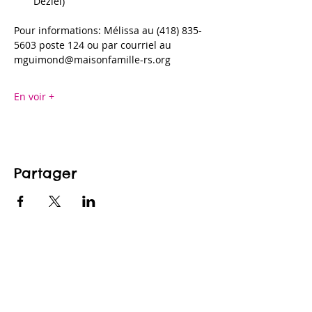
Déziel)
Pour informations: Mélissa au (418) 835-
5603 poste 124 ou par courriel au 
mguimond@maisonfamille-rs.org
En voir +
Partager
CONTACTEZ-NOUS
maison@maisonfamille-rs.org