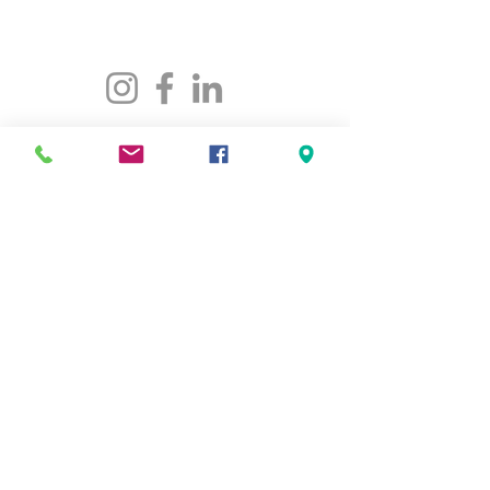
Téléphone :
(418) 835-5603
VISITEZ-NOUS
5501, rue St-Georges
Lévis (Québec) G6V 4M7
Heures d'ouverture
:
Lundi au jeudi
de 8h30 à 16h30
Vendredi de 8h30 à 16h00
LIENS RAPIDES
Notre organisme
Programmation