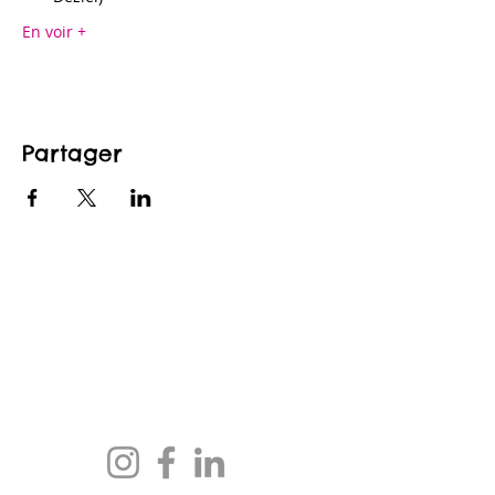
En voir +
Partager
CONTACTEZ-NOUS
maison@maisonfamille-rs.org
Téléphone :
(418) 835-5603