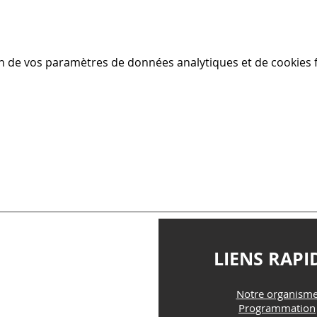
n de vos paramètres de données analytiques et de cookies f
TACTEZ-NOUS
LIENS RAPI
Notre organism
@maisonfamille-rs.org
Programmation