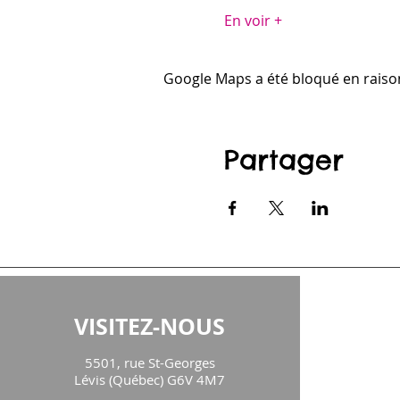
En voir +
Google Maps a été bloqué en raiso
Partager
VISITEZ-NOUS
CON
5501, rue St-Georges
maison
Lévis (Québec) G6V 4M7