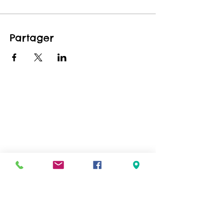
Partager
CONTACTEZ-NOUS
maison@maisonfamille-rs.org
Téléphone :
(418) 835-5603
VISITEZ-NOUS