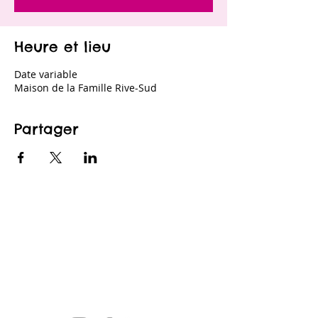
Heure et lieu
Date variable
Maison de la Famille Rive-Sud
Partager
CONTACTEZ-NOUS
maison@maisonfamille-rs.org
Téléphone :
(418) 835-5603