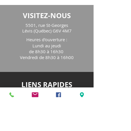
VISITEZ-NOUS
5501, rue St-Georges
Lévis (Québec) G6V 4M7
Heures d'ouverture
:
Lundi au jeudi
de 8h30 à 16h30
Vendredi de 8h30 à 16h00
LIENS RAPIDES
Notre organisme
Programmation
Service de consultation
Fêtes familiales
Blog
Nos partenaires
Devenir membre