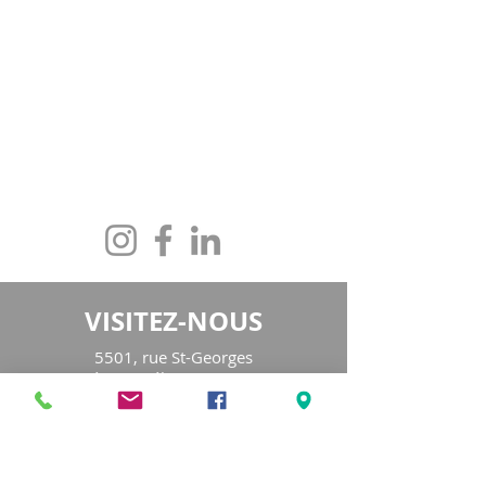
CONTACTEZ-NOUS
maison@maisonfamille-rs.org
Téléphone :
(418) 835-5603
VISITEZ-NOUS
5501, rue St-Georges
Lévis (Québec) G6V 4M7
Heures d'ouverture
:
Lundi au jeudi
de 8h30 à 16h30
Vendredi de 8h30 à 16h00