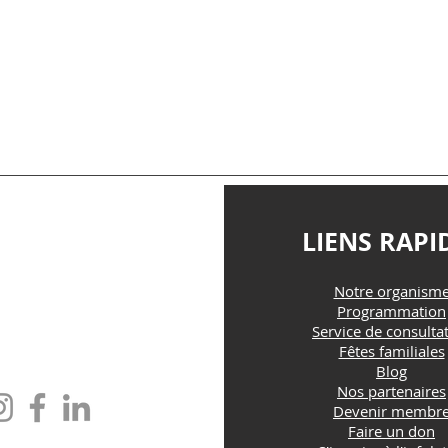
TACTEZ-NOUS
LIENS RAPI
Notre organism
@maisonfamille-rs.org
Programmation
Service de consulta
Fêtes familiales
one : (418) 835-5603
Blog
Nos partenaires
Devenir membr
Faire un don