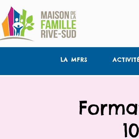
LA MFRS
ACTIVIT
Format
1