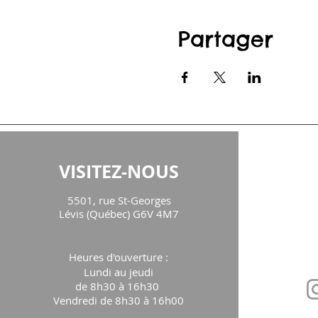
Partager
VISITEZ-NOUS
CON
5501, rue St-Georges
maison
Lévis (Québec) G6V 4M7
Téléph
Heures d'ouverture
:
Lundi au jeudi
de 8h30 à 16h30
Vendredi de 8h30 à 16h00