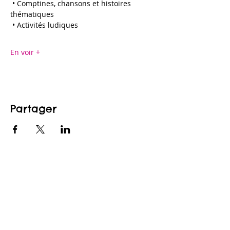
 • Comptines, chansons et histoires 
thématiques
 • Activités ludiques
En voir +
Partager
CONTACTEZ-NOUS
maison@maisonfamille-rs.org