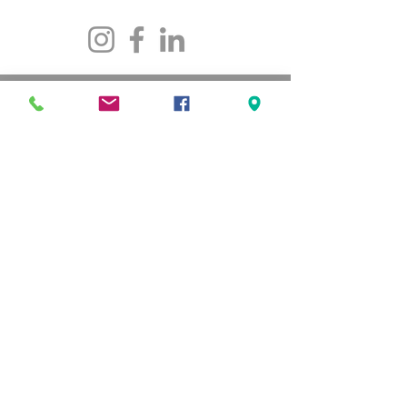
Téléphone :
(418) 835-5603
VISITEZ-NOUS
5501, rue St-Georges
Lévis (Québec) G6V 4M7
Heures d'ouverture
:
Lundi au jeudi
de 8h30 à 16h30
Vendredi de 8h30 à 16h00
LIENS RAPIDES
Notre organisme
Programmation
Service de consultation