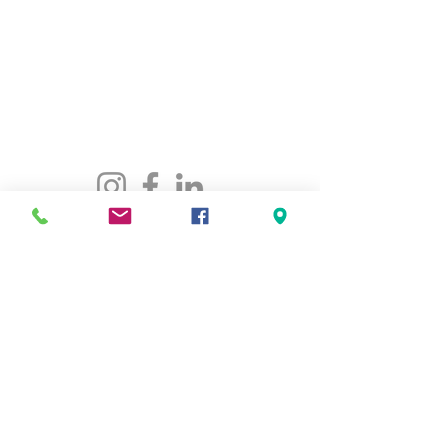
CONTACTEZ-NOUS
maison@maisonfamille-rs.org
Téléphone :
(418) 835-5603
VISITEZ-NOUS
5501, rue St-Georges
Lévis (Québec) G6V 4M7
Heures d'ouverture
:
Lundi au jeudi
de 8h30 à 16h30
Vendredi de 8h30 à 16h00