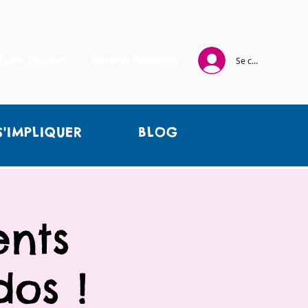
Faire un don
Devenir membre
Se connecter
S'IMPLIQUER
BLOG
ents
dos !