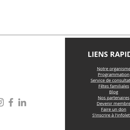
TACTEZ-NOUS
LIENS RAPI
Notre organism
@maisonfamille-rs.org
Programmation
Service de consulta
Fêtes familiales
one : (418) 835-5603
Blog
Nos partenaires
Devenir membr
Faire un don
S'inscrire à l'infolet