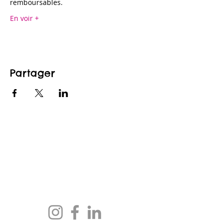
remboursables.
En voir +
Partager
CONTACTEZ-NOUS
maison@maisonfamille-rs.org
Téléphone :
(418) 835-5603