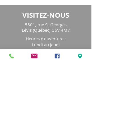
VISITEZ-NOUS
5501, rue St-Georges
Lévis (Québec) G6V 4M7
Heures d'ouverture
:
Lundi au jeudi
de 8h30 à 16h30
Vendredi de 8h30 à 16h00
LIENS RAPIDES
Notre organisme
Programmation
Service de consultation
Fêtes familiales
Blog
Nos partenaires
Devenir membre