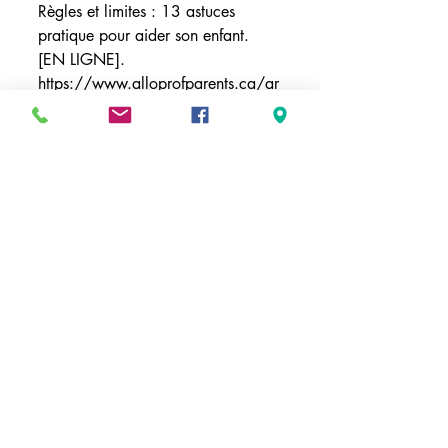
Règles et limites : 13 astuces 
pratique pour aider son enfant. 
[EN LIGNE].  
https://www.alloprofparents.ca/ar
ticles-d-experts/le-quotidien-
familial/regles-et-limites-13-trucs-
pratiques/
Astuces Parents
Commentaires