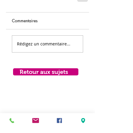
Commentaires
Rédigez un commentaire...
Retour aux sujets
CONTACTEZ-NOUS
maison@maisonfamille-rs.org
Téléphone :
(418) 835-5603